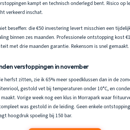
rstoppingen kampt en technisch onderlegd bent. Risico op l
cht verkeerd inschat.
et beseffen: die €50 investering levert misschien een tijdeli
ling binnen zes maanden. Professionele ontstopping kost €
viteit met drie maanden garantie. Rekensom is snel gemaakt.
nden verstoppingen in november
e herfst zitten, zie ik 65% meer spoedklussen dan in de zo
uitenriool, gestold vet bij temperaturen onder 10°C, en cond
 maakt. Vorige week nog een klus in Morrapark waar frituurv
compleet was gestold in de leiding. Geen enkele ontstoppin
gt hoogdruk spoeling bij 150 bar.