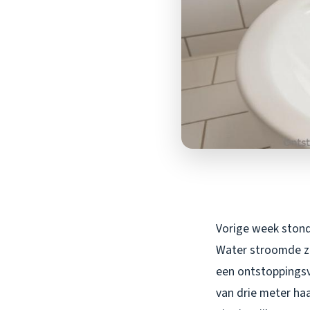
Vorige week stond
Water stroomde zi
een ontstoppingsve
van drie meter haa