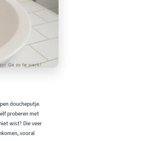
open doucheputje.
zelf proberen met
iet wist? Die veer
enkomen, vooral