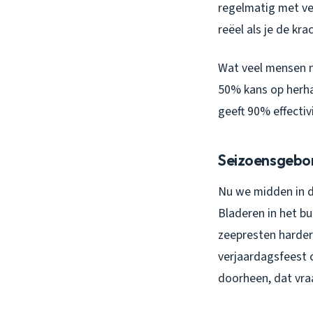
regelmatig met ve
reëel als je de kra
Wat veel mensen ni
50% kans op herha
geeft 90% effecti
Seizoensgebo
Nu we midden in d
Bladeren in het b
zeepresten harder
verjaardagsfeest 
doorheen, dat vraa