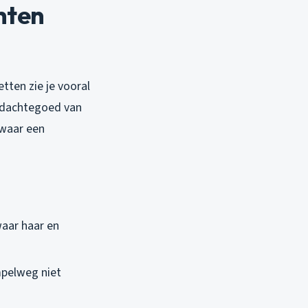
hten
tten zie je vooral
gedachtegoed van
 waar een
aar haar en
mpelweg niet