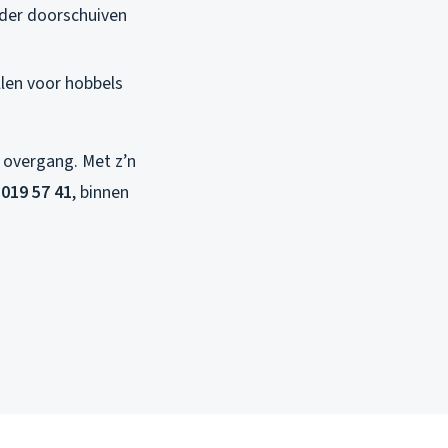
rder doorschuiven
llen voor hobbels
n overgang. Met z’n
 019 57 41
, binnen