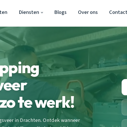
ten
Diensten
Blogs
Over ons
Contac
opping
veer
zo te werk!
ngsveer in Drachten. Ontdek wanneer