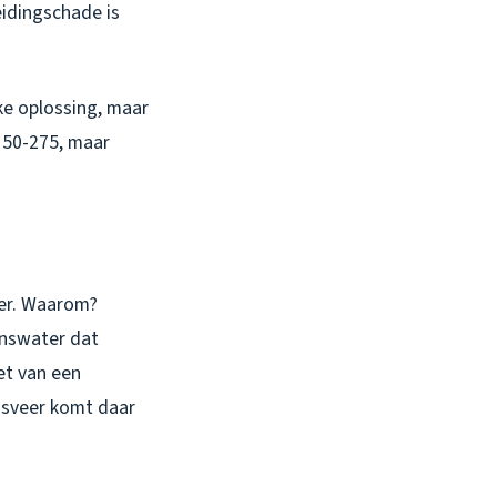
eidingschade is
jke oplossing, maar
150-275, maar
mer. Waarom?
enswater dat
et van een
gsveer komt daar