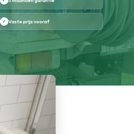
✓
3 maanden garantie
✓
Vaste prijs vooraf