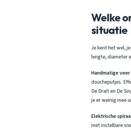
Welke on
situatie
Je kent het wel, j
lengte, diameter e
Handmatige veer 
doucheputjes. Effe
De Drait en De Si
je er weinig mee ui
Elektrische spira
met instelbare sne