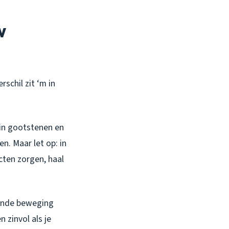
w
schil zit ‘m in
 in gootstenen en
n. Maar let op: in
cten zorgen, haal
rende beweging
 zinvol als je