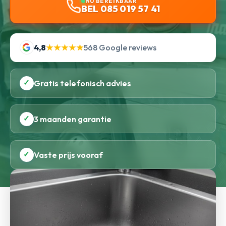
NU BEREIKBAAR
BEL 085 019 57 41
4,8
★★★★★
568 Google reviews
✓
Gratis telefonisch advies
✓
3 maanden garantie
✓
Vaste prijs vooraf