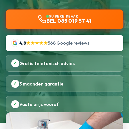
NU BEREIKBAAR
BEL 085 019 57 41
4,8
★★★★★
568 Google reviews
✓
Gratis telefonisch advies
✓
3 maanden garantie
✓
Vaste prijs vooraf