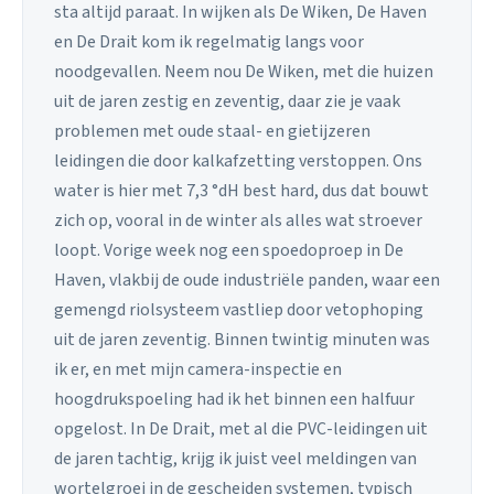
sta altijd paraat. In wijken als De Wiken, De Haven
en De Drait kom ik regelmatig langs voor
noodgevallen. Neem nou De Wiken, met die huizen
uit de jaren zestig en zeventig, daar zie je vaak
problemen met oude staal- en gietijzeren
leidingen die door kalkafzetting verstoppen. Ons
water is hier met 7,3 °dH best hard, dus dat bouwt
zich op, vooral in de winter als alles wat stroever
loopt. Vorige week nog een spoedoproep in De
Haven, vlakbij de oude industriële panden, waar een
gemengd riolsysteem vastliep door vetophoping
uit de jaren zeventig. Binnen twintig minuten was
ik er, en met mijn camera-inspectie en
hoogdrukspoeling had ik het binnen een halfuur
opgelost. In De Drait, met al die PVC-leidingen uit
de jaren tachtig, krijg ik juist veel meldingen van
wortelgroei in de gescheiden systemen, typisch