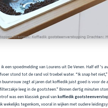
ik een spoedmelding van Lourens uit De Venen. Half elf ‘s av
oer stond tot de rand vol troebel water. “Ik snap het niet,” 
n buurvrouw zegt al jaren dat koffiedik juist goed is voor de a
filterzakje leeg in de gootsteen.” Binnen dertig minuten ston
ntrof was een klassiek geval van
koffiedik gootsteenversto
ik wekelijks tegenkom, vooral in wijken met oudere leidings