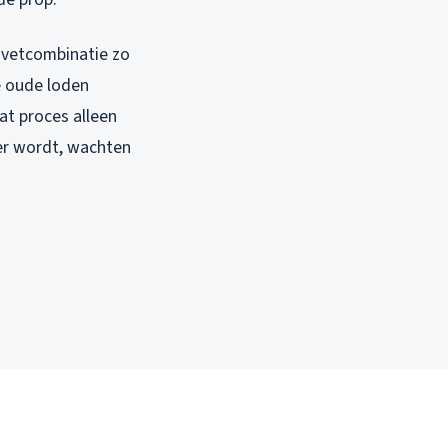
k-vetcombinatie zo
e oude loden
dat proces alleen
ger wordt, wachten