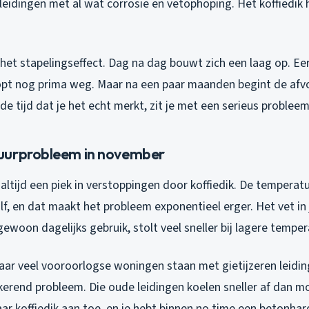
eidingen met al wat corrosie en vetophoping. Het koffiedik 
het stapelingseffect. Dag na dag bouwt zich een laag op. Eer
opt nog prima weg. Maar na een paar maanden begint de afvo
e tijd dat je het echt merkt, zit je met een serieus probleem
uurprobleem in november
altijd een piek in verstoppingen door koffiedik. De temperat
f, en dat maakt het probleem exponentieel erger. Het vet in 
ewoon dagelijks gebruik, stolt veel sneller bij lagere temper
ar veel vooroorlogse woningen staan met gietijzeren leiding
gkerend probleem. Die oude leidingen koelen sneller af dan 
ar koffiedik aan toe, en je hebt binnen no time een betonhar