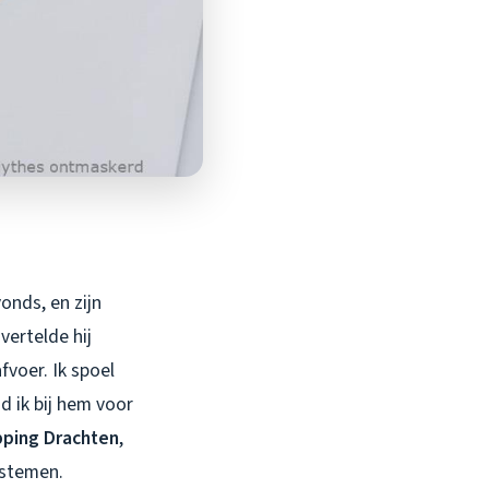
onds, en zijn
vertelde hij
fvoer. Ik spoel
d ik bij hem voor
pping Drachten
,
ystemen.