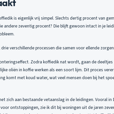
aakt
ffiedik is eigenlijk vrij simpel. Slechts dertig procent van g
ie andere zeventig procent? Die blijft gewoon intact in je lei
robleem.
 ik drie verschillende processen die samen voor ellende zorgen
lonteringseffect. Zodra koffiedik nat wordt, gaan de deeltjes
lijke oliën in koffie werken als een soort lijm. Dit proces ver
aking komt met koud water, wat veel mensen doen bij het spo
het zich aan bestaande vetaanslag in de leidingen. Vooral i
voor ontstoppingen, zie ik dit bij woningen uit de jaren zeve