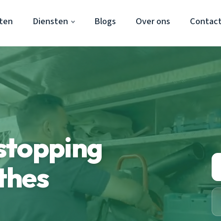
ten
Diensten
Blogs
Over ons
Contac
stopping
thes