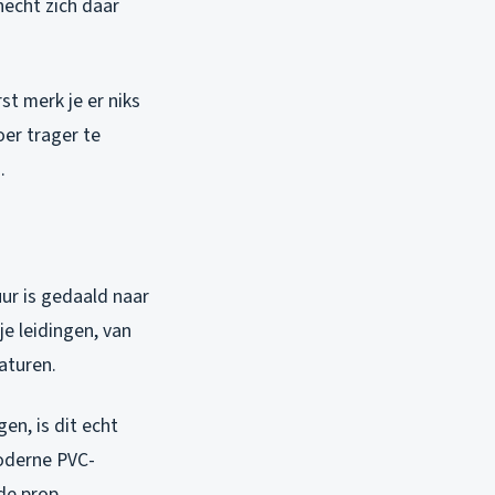
hecht zich daar
st merk je er niks
er trager te
.
uur is gedaald naar
je leidingen, van
aturen.
en, is dit echt
moderne PVC-
de prop.