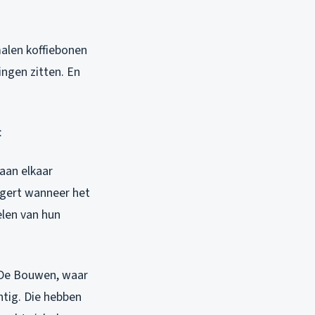
emalen koffiebonen
dingen zitten. En
:
 aan elkaar
ergert wanneer het
elen van hun
n De Bouwen, waar
ntig. Die hebben