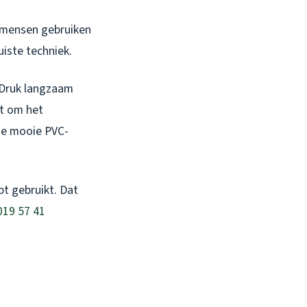
e mensen gebruiken
iste techniek.
 Druk langzaam
at om het
die mooie PVC-
bt gebruikt. Dat
 019 57 41