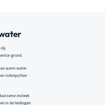
water
 bij
Drentse grond.
, dan warm water
en toiletpotten
 duurzame insteek
en in de leidingen