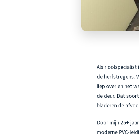
Als rioolspecialis
de herfstregens. V
liep over en het w
de deur. Dat soor
bladeren de afvoe
Door mijn 25+ jaar
moderne PVC-leidi