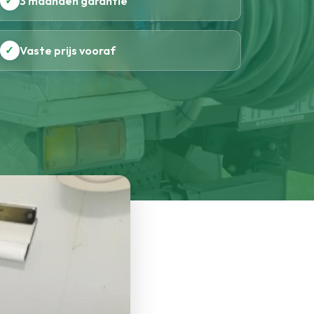
✓
3 maanden garantie
✓
Vaste prijs vooraf