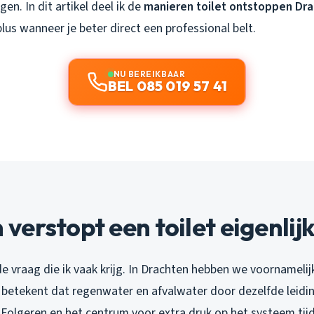
gen. In dit artikel deel ik de
manieren toilet ontstoppen Dr
plus wanneer je beter direct een professional belt.
NU BEREIKBAAR
BEL 085 019 57 41
erstopt een toilet eigenlij
de vraag die ik vaak krijg. In Drachten hebben we voornamel
 betekent dat regenwater en afvalwater door dezelfde leidi
e Folgeren en het centrum voor extra druk op het systeem tij