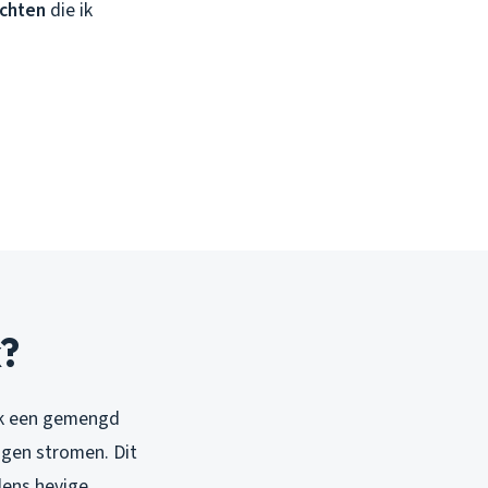
achten
die ik
k?
ijk een gemengd
ngen stromen. Dit
dens hevige