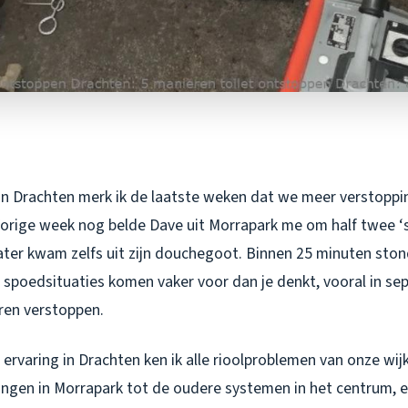
t in Drachten merk ik de laatste weken dat we meer verstoppi
orige week nog belde Dave uit Morrapark me om half twee ‘s 
ater kwam zelfs uit zijn douchegoot. Binnen 25 minuten stond
t spoedsituaties komen vaker voor dan je denkt, vooral in 
ren verstop­pen.
 ervaring in Drachten ken ik alle rioolproblemen van onze wij
ngen in Morrapark tot de oudere systemen in het centrum, el