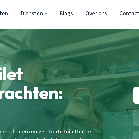
ten
Diensten
Blogs
Over ons
Contac
let
rachten:
en methoden om verstopte toiletten te