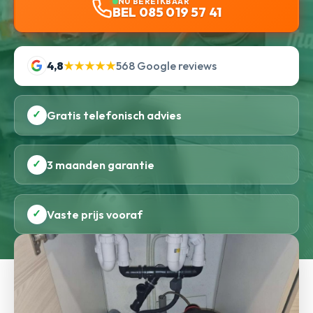
NU BEREIKBAAR
BEL 085 019 57 41
4,8
★★★★★
568 Google reviews
✓
Gratis telefonisch advies
✓
3 maanden garantie
✓
Vaste prijs vooraf